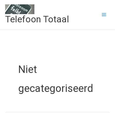
Ga
naar
Telefoon Totaal
de
inhoud
Niet
gecategoriseerd